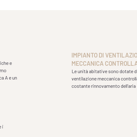
IMPIANTO DI VENTILAZI
MECCANICA CONTROLL
tiche e
sumo
Le unità abitative sono dotate 
ca A e un
ventilazione meccanica controll
costante rinnovamento dell’aria d
 i