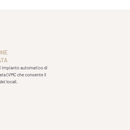
ONE
ATA
di impianto automatico di
ata (VMC che consente il
ei locali.